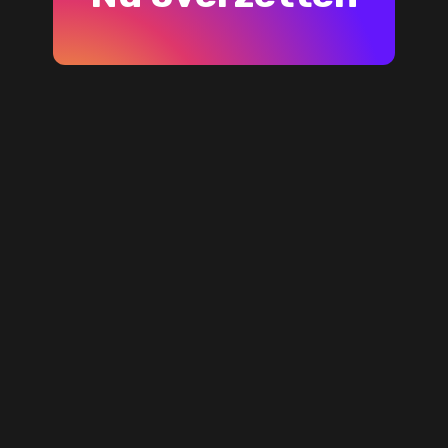
Neem contact op
POSTADRES
Hernas OÜ
Kentmanni 4
10116 Tallinn
Estonia
E-MAILADRES
support@freeyourmusic.com