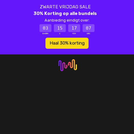
ZWARTE VRIJDAG SALE
30% Korting op alle bundels
Aanbieding eindigt over:
03
15
17
07
DAGEN
U
MIN
SEC
Haal 30% korting