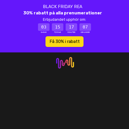
BLACK FRIDAY REA
30% rabatt på alla prenumerationer
Erbjudandet upphör om:
03
15
17
07
DAGAR
TIMMAR
MINUTER
SEKUNDER
Få 30% i rabatt