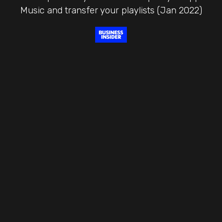
Music and transfer your playlists (Jan 2022)
How to move from Google Play Music to Spotify
(July 2020)
Just Got Apple Music? Here’s How to Keep Your
Spotify Playlists (Jan 2022)