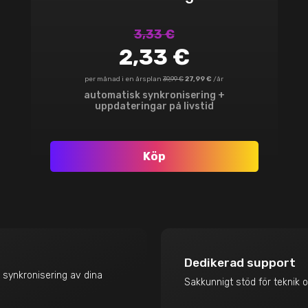
3,33 €
2,33 €
per månad i en årsplan
39,99 €
27,99 €
/år
automatisk synkronisering +
uppdateringar på livstid
Köp
Dedikerad support
 synkronisering av dina
Sakkunnigt stöd för teknik 