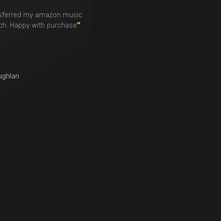
ansferred my amazon music
tch. Happy with purchase
”
ughlan