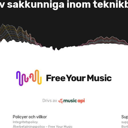
v sakkunniga inom tekni
Drivs av
Policyer och villkor
Sup
Integritetspolicy
sup
Återbetalningspolicy – Free Your Music
Bort