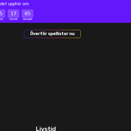
det upphör om:
5
17
05
MAR
MINUTER
SEKUNDER
Överför spellistor nu
Livstid