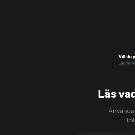
Vill du
Ladda ned
Läs va
Användarn
ko