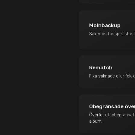
Molnbackup
Säkerhet för spellistor
Rematch
Fixa saknade eller fela
Obegränsade öve
Överför ett obegränsat a
album.