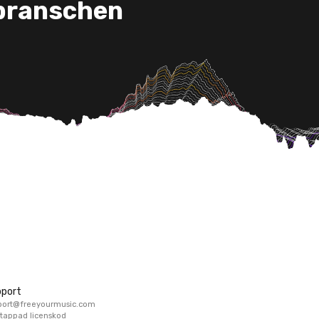
kbranschen
port
port@freeyourmusic.com
tappad licenskod