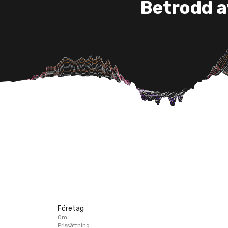
Betrodd a
Företag
Om
Prissättning