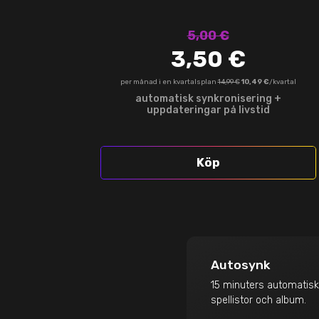
5,00 €
3,50 €
per månad i en kvartalsplan
14,99 €
10,49 €
/kvartal
automatisk synkronisering +
uppdateringar på livstid
Köp
Autosynk
15 minuters automatisk
spellistor och album.