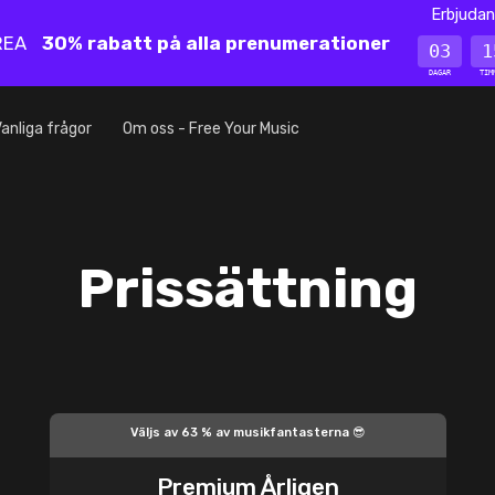
Erbjudan
REA
30% rabatt på alla prenumerationer
03
1
DAGAR
TIM
anliga frågor
Om oss - Free Your Music
Prissättning
Väljs av 63 % av musikfantasterna 😎
Premium Årligen