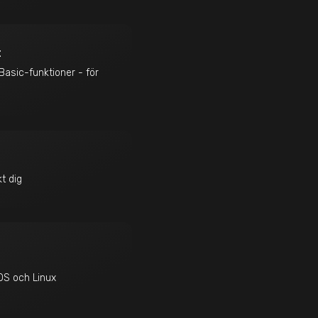
t
asic-funktioner - för
t dig
OS och Linux