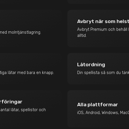
Avbryt när som hels
Avbryt Premium och behåll B
 med molntjänstlagring.
alltid.
Låtordning
ktiga låtar med bara en knapp.
Din spellista så som du tänk
rföringar
Alla plattformar
ntal låtar, spellistor och
iOS, Android, Windows, Mac