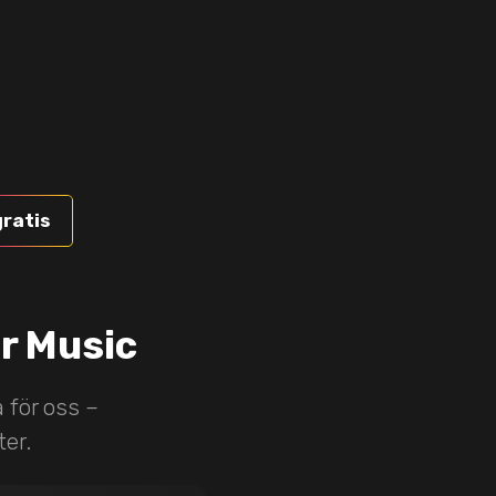
gratis
r Music
 för oss –
er.