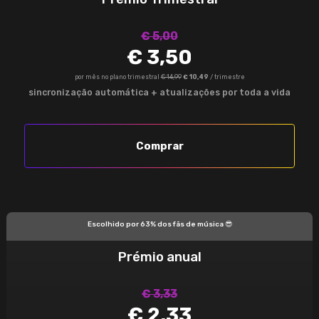
€ 5,00
€ 3,50
por mês no plano trimestral
€ 14,99
€ 10,49
/ trimestre
sincronização automática + atualizações por toda a vida
Comprar
Escolhido por 63% dos fãs de música 😎
Prémio anual
€ 3,33
€ 2,33