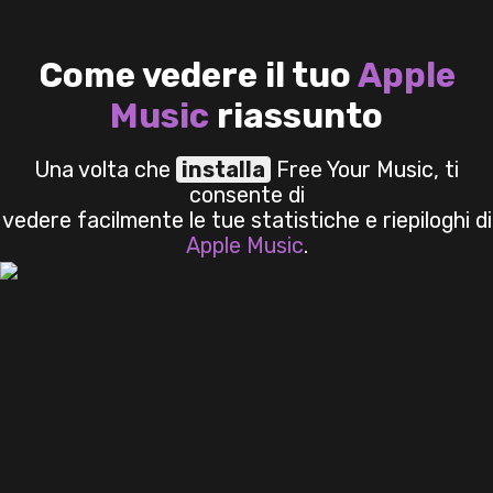
Come vedere il tuo
Come vedere il tuo
Come vedere il tuo
Apple
Apple
Apple
Music
Music
Music
riassunto
riassunto
riassunto
Una volta che
Una volta che
Una volta che
installa
installa
installa
Free Your Music, ti
Free Your Music, ti
Free Your Music, ti
consente di
consente di
consente di
vedere facilmente le tue statistiche e riepiloghi di
vedere facilmente le tue statistiche e riepiloghi di
vedere facilmente le tue statistiche e riepiloghi di
Apple Music
Apple Music
Apple Music
.
.
.