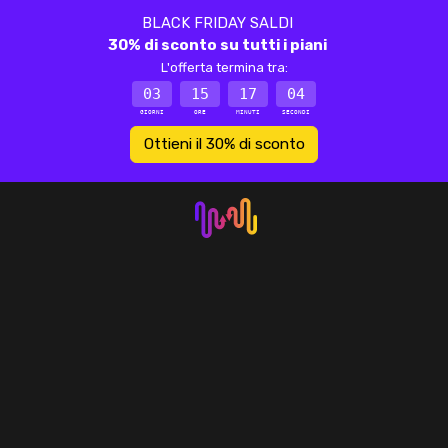
BLACK FRIDAY SALDI
30% di sconto su tutti i piani
L'offerta termina tra:
03
15
17
04
GIORNI
ORE
MINUTI
SECONDI
Ottieni il 30% di sconto