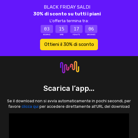
BLACK FRIDAY SALDI
30% di sconto su tutti i piani
L'offerta termina tra:
03
15
17
06
GIORNI
ORE
MINUTI
SECONDI
Ottieni il 30% di sconto
Scarica l’app...
Se il download non si avvia automaticamente in pochi secondi, per
favore
clicca qui
per accedere direttamente all'URL del download