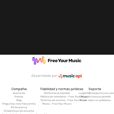
Desarrollado por
Compañia
Fiabilidad y normas jurídicas
Soporte
Acerca de
Política de privacidad
support@freeyourmusic.com
Precios
Política de reembolso - Free Your Music
Código de licencia perdido
Blog
Términos de servicio - Free Your Music
Enviar sobre un problema
Preguntas más frecuentes
Marca - Free Your Music
Kit de prensa
Estadísticas de escucha