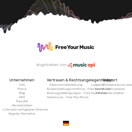
Angetrieben von
Unternehmen
Vertrauen & Rechtsangelegenheiten
Support
Info
Datenschutzerklärung
support@freeyourmusic.com
Preise
Rückerstattungsrichtlinie - Free Your Music
Lizenz-Code verloren
Blog
Nutzungsbedingungen - Free Your Music
Ein Problem melden
FAQ
Impressum - Free Your Music
PressKit
Hörstatistiken
Liste aller verfügbaren Dienste
Napster-Konverter