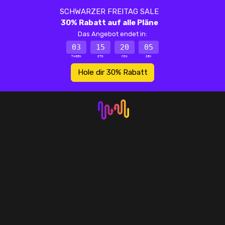
SCHWARZER FREITAG SALE
30% Rabatt auf alle Pläne
Das Angebot endet in:
03
15
20
05
TAGEN
STD
MIN
SEK
Hole dir 30% Rabatt