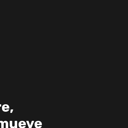
e,
 mueve