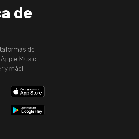
ca de
a
ataformas de
, Apple Music,
r y más!